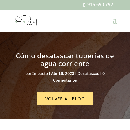
916 690 792
Cómo desatascar tuberias de
agua corriente
por
Impacto
|
Abr 18, 2023
|
Desatascos
|
0
Comentarios
VOLVER AL BLOG