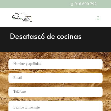
916 690 792
Desatascó de cocinas