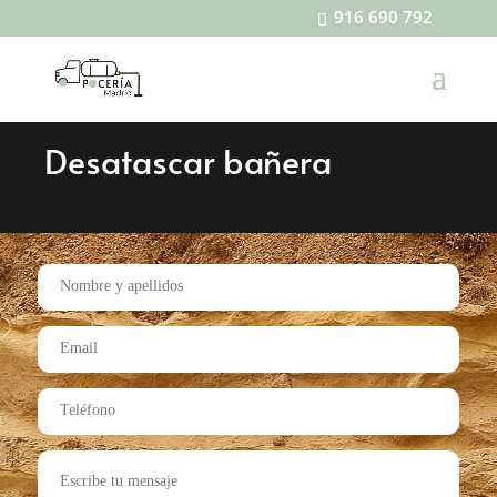
916 690 792
Desatascar bañera