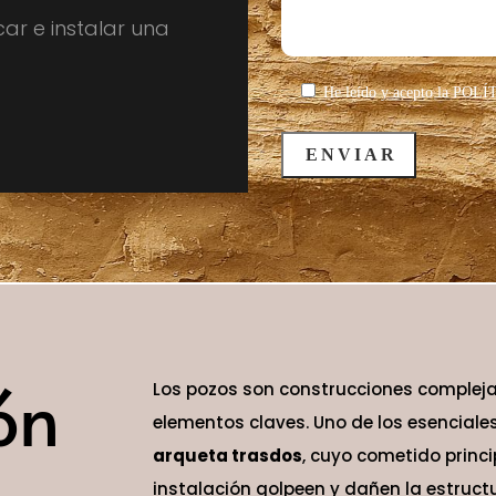
ar e instalar una
He leído y acepto la
POLÍ
ón
Los pozos son construcciones complej
elementos claves. Uno de los esenciales
arqueta trasdos
, cuyo cometido princi
instalación golpeen y dañen la estructu