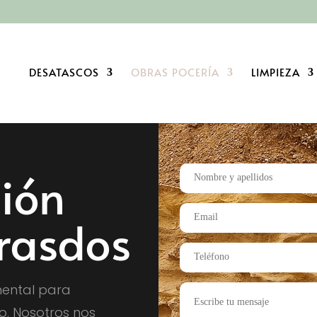
DESATASCOS
OBRAS POCERÍA
LIMPIEZA
ión
trasdos
mental para
o. Nosotros nos