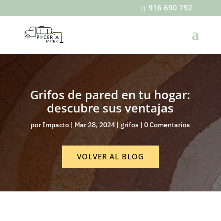
916 690 792
Grifos de pared en tu hogar:
descubre sus ventajas
por
Impacto
|
Mar 28, 2024
|
grifos
|
0 Comentarios
VOLVER AL BLOG