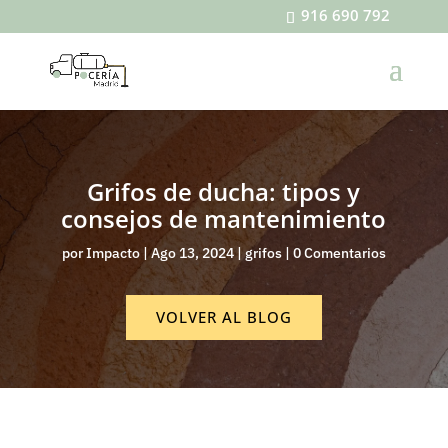
916 690 792
Grifos de ducha: tipos y
consejos de mantenimiento
por
Impacto
|
Ago 13, 2024
|
grifos
|
0 Comentarios
VOLVER AL BLOG