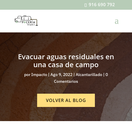
916 690 792
Evacuar aguas residuales en
una casa de campo
por
Impacto
|
Ago 9, 2022
|
Alcantarillado
|
0
Comentarios
VOLVER AL BLOG