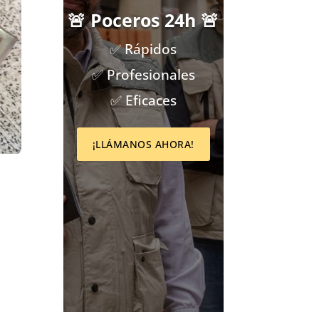
🚨 Poceros 24h 🚨
✅ Rápidos
✅ Profesionales
✅ Eficaces
¡LLÁMANOS AHORA!