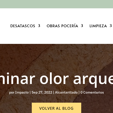
DESATASCOS
OBRAS POCERÍA
LIMPIEZA
minar olor arqu
por
Impacto
|
Sep 27, 2022
|
Alcantarillado
|
0 Comentarios
VOLVER AL BLOG