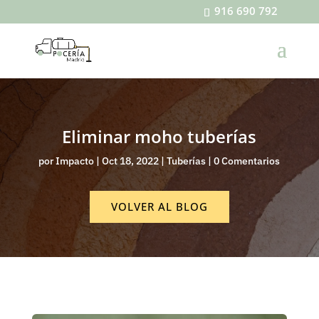
916 690 792
Eliminar moho tuberías
por
Impacto
|
Oct 18, 2022
|
Tuberías
|
0 Comentarios
VOLVER AL BLOG