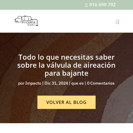
916 690 792
Todo lo que necesitas saber
sobre la válvula de aireación
para bajante
por
Impacto
|
Dic 31, 2024
|
que es
|
0 Comentarios
VOLVER AL BLOG