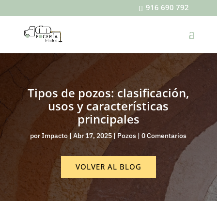
916 690 792
Tipos de pozos: clasificación,
usos y características
principales
por
Impacto
|
Abr 17, 2025
|
Pozos
|
0 Comentarios
VOLVER AL BLOG