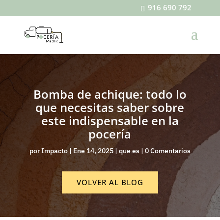
916 690 792
Bomba de achique: todo lo
que necesitas saber sobre
este indispensable en la
pocería
por
Impacto
|
Ene 14, 2025
|
que es
|
0 Comentarios
VOLVER AL BLOG