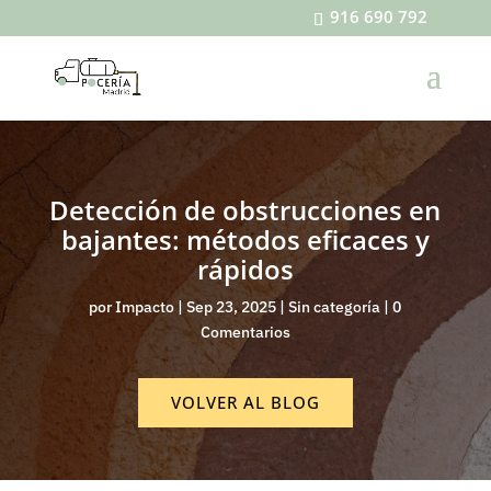
916 690 792
Detección de obstrucciones en
bajantes: métodos eficaces y
rápidos
por
Impacto
|
Sep 23, 2025
|
Sin categoría
|
0
Comentarios
VOLVER AL BLOG