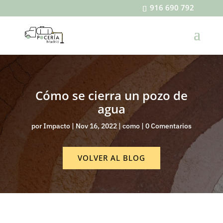
916 690 792
Cómo se cierra un pozo de
agua
por
Impacto
|
Nov 16, 2022
|
como
|
0 Comentarios
VOLVER AL BLOG