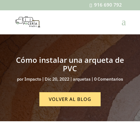
916 690 792
Cómo instalar una arqueta de
PVC
por
Impacto
|
Dic 20, 2022
|
arquetas
|
0 Comentarios
VOLVER AL BLOG