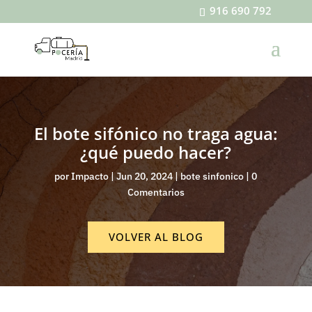
916 690 792
El bote sifónico no traga agua:
¿qué puedo hacer?
por
Impacto
|
Jun 20, 2024
|
bote sinfonico
|
0
Comentarios
VOLVER AL BLOG